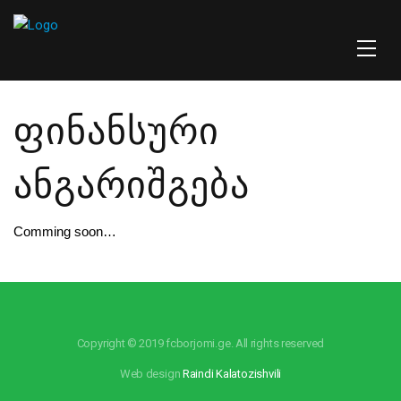
ᲤᲘᲜᲐᲜᲡᲣᲠᲘ
ᲐᲜᲒᲐᲠᲘᲨᲒᲔᲑᲐ
Comming soon…
Copyright © 2019 fcborjomi.ge. All rights reserved
Web design
Raindi Kalatozishvili