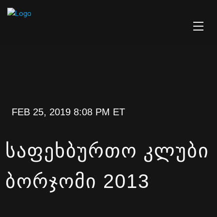
FEB 25, 2019 8:08 PM ET
ᲡᲐᲤᲔᲮᲑᲣᲠᲗᲝ ᲙᲚᲣᲑᲘ
ᲑᲝᲠᲯᲝᲛᲘ 2013