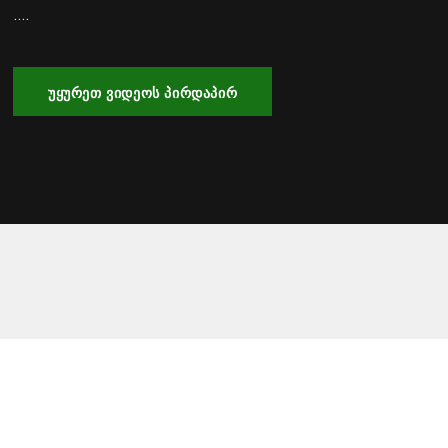
....
ᲣᲧᲣᲠᲔᲗ ᲕᲘᲓᲔᲝᲡ ᲞᲘᲠᲓᲐᲞᲘᲠ
2016/2017