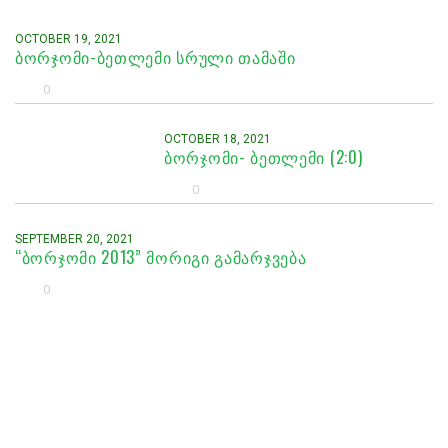
OCTOBER 19, 2021
ᲑᲝᲠᲯᲝᲛᲘ-ᲑᲔᲗᲚᲔᲛᲘ ᲡᲠᲣᲚᲘ ᲗᲐᲛᲐᲨᲘ
0
OCTOBER 18, 2021
ᲑᲝᲠᲯᲝᲛᲘ- ᲑᲔᲗᲚᲔᲛᲘ (2:0)
0
SEPTEMBER 20, 2021
“ᲑᲝᲠᲯᲝᲛᲘ 2013” ᲛᲝᲠᲘᲒᲘ ᲒᲐᲛᲐᲠᲯᲕᲔᲑᲐ
0