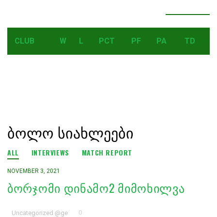
LEADERBOARD
SEE ALL RESULTS
CLUB
W
L
PCT
PF
PA
TD
ᲑᲝᲚᲝ ᲡᲘᲐᲮᲚᲔᲔᲑᲘ
ALL
INTERVIEWS
MATCH REPORT
NOVEMBER 3, 2021
ᲑᲝᲠᲯᲝᲛᲘ ᲓᲘᲜᲐᲛᲝ2 ᲛᲘᲛᲝᲮᲘᲚᲕᲐ
0
Uncategorized @ge