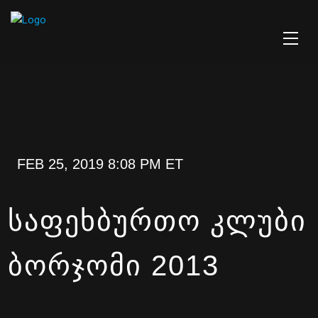
FEB 25, 2019 8:08 PM ET
ᲡᲐᲤᲔᲮᲑᲣᲠᲗᲝ ᲙᲚᲣᲑᲘ
ᲑᲝᲠᲯᲝᲛᲘ 2013