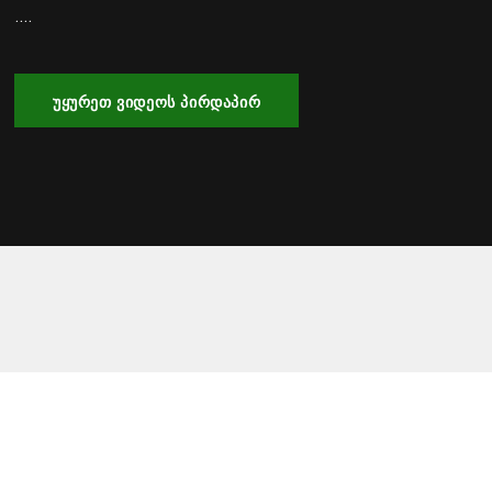
....
ᲣᲧᲣᲠᲔᲗ ᲕᲘᲓᲔᲝᲡ ᲞᲘᲠᲓᲐᲞᲘᲠ
2016/2017