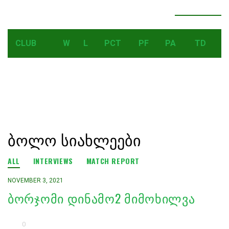
LEADERBOARD
SEE ALL RESULTS
CLUB
W
L
PCT
PF
PA
TD
ᲑᲝᲚᲝ ᲡᲘᲐᲮᲚᲔᲔᲑᲘ
ALL
INTERVIEWS
MATCH REPORT
NOVEMBER 3, 2021
ᲑᲝᲠᲯᲝᲛᲘ ᲓᲘᲜᲐᲛᲝ2 ᲛᲘᲛᲝᲮᲘᲚᲕᲐ
0