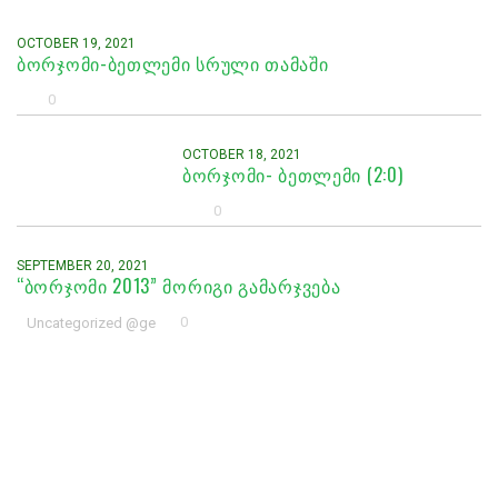
OCTOBER 19, 2021
ᲑᲝᲠᲯᲝᲛᲘ-ᲑᲔᲗᲚᲔᲛᲘ ᲡᲠᲣᲚᲘ ᲗᲐᲛᲐᲨᲘ
0
OCTOBER 18, 2021
ᲑᲝᲠᲯᲝᲛᲘ- ᲑᲔᲗᲚᲔᲛᲘ (2:0)
0
SEPTEMBER 20, 2021
“ᲑᲝᲠᲯᲝᲛᲘ 2013” ᲛᲝᲠᲘᲒᲘ ᲒᲐᲛᲐᲠᲯᲕᲔᲑᲐ
0
Uncategorized @ge