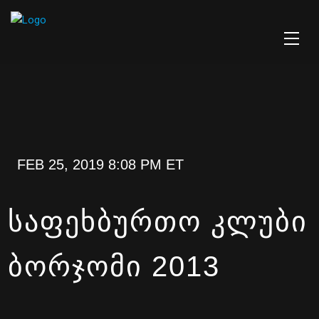
FEB 25, 2019 8:08 PM ET
ᲡᲐᲤᲔᲮᲑᲣᲠᲗᲝ ᲙᲚᲣᲑᲘ
ᲑᲝᲠᲯᲝᲛᲘ 2013