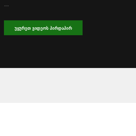
....
ᲣᲧᲣᲠᲔᲗ ᲕᲘᲓᲔᲝᲡ ᲞᲘᲠᲓᲐᲞᲘᲠ
2016/2017