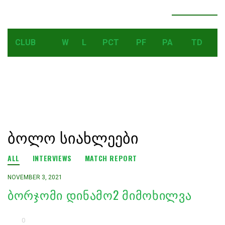
LEADERBOARD
SEE ALL RESULTS
CLUB
W
L
PCT
PF
PA
TD
ᲑᲝᲚᲝ ᲡᲘᲐᲮᲚᲔᲔᲑᲘ
ALL
INTERVIEWS
MATCH REPORT
NOVEMBER 3, 2021
ᲑᲝᲠᲯᲝᲛᲘ ᲓᲘᲜᲐᲛᲝ2 ᲛᲘᲛᲝᲮᲘᲚᲕᲐ
0