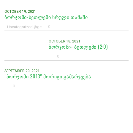
OCTOBER 19, 2021
ᲑᲝᲠᲯᲝᲛᲘ-ᲑᲔᲗᲚᲔᲛᲘ ᲡᲠᲣᲚᲘ ᲗᲐᲛᲐᲨᲘ
0
Uncategorized @ge
OCTOBER 18, 2021
ᲑᲝᲠᲯᲝᲛᲘ- ᲑᲔᲗᲚᲔᲛᲘ (2:0)
0
SEPTEMBER 20, 2021
“ᲑᲝᲠᲯᲝᲛᲘ 2013” ᲛᲝᲠᲘᲒᲘ ᲒᲐᲛᲐᲠᲯᲕᲔᲑᲐ
0